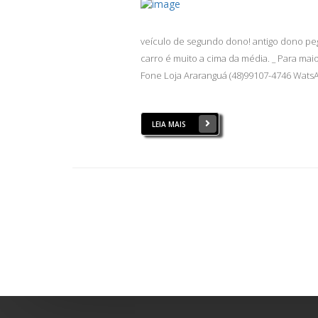
veículo de segundo dono! antigo dono pe
carro é muito a cima da média. _ Para mai
Fone Loja Araranguá (48)99107-4746 WatsA
LEIA MAIS