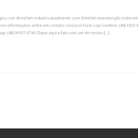
gou com 40 mil km rodados atualmente com 63mil km manutenção todas em 
ores informações, entre em contato conosco! Fone Loja Sombrio: (48) 3533-
pp: (48) 99107-4746 Clique aqui e fale com um de nossos […]