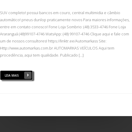
SUV completo! possui bancos em couro, central multimidia e câmbio
automático! pneus dunlop praticamente novos Para maiores informações,
entre em contato conosco! Fone Loja Sombrio: (48) 3533-4746 Fone Loja
Araranguá (48)99107-4746 WatsApp: (48) 99107-4746 Clique aqui e fale com
um de nossos consultores! https://linktr.ee/Automarkass Site:
Http://www.automarkas.com.br AUTOMARKAS VEÍCULOS Aqui tem
procedência, aqui tem qualidade. Publicado […]
LEIA MAIS