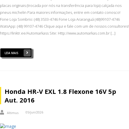
placas originais (trocada por nós na transferência para loja) calçada nos
pneus michelin Para maiores informações, entre em contato conosco!
Fone Loja Sombrio: (48) 3533-4746 Fone Loja Araranguá (48)99107-4746
WatsApp: (48) 99107-4746 Clique aqui e fale com um de nossos consultores!
https://linktr.ee/Automarkass Site: Http://www.automarkas.com.br […]
LEIA MAIS
Honda HR-V EXL 1.8 Flexone 16V 5p
Aut. 2016
05/jun/2026
Altimus