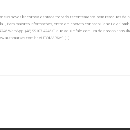
4 pneus novos kit correia dentada trocado recentemente. sem retoques de p
. _ Para maiores informações, entre em contato conosco! Fone Loja Sombri
4746 WatsApp: (48) 99107-4746 Clique aqui e fale com um de nossos consult
://www.automarkas.com.br AUTOMARKAS […]