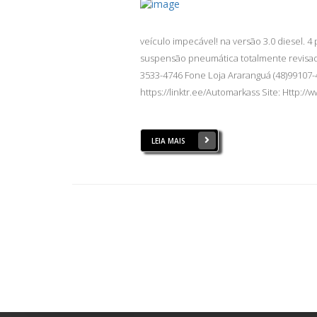
veículo impecável! na versão 3.0 diesel. 
suspensão pneumática totalmente revisada
3533-4746 Fone Loja Araranguá (48)99107-
https://linktr.ee/Automarkass Site: Http
LEIA MAIS