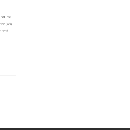
intura!
o: (48)
ores!