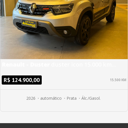
Renault - Duster
duster icon 15.000 km
rodados - 2026
R$ 124.900,00
15.500 KM
2026
automático
Prata
Álc./Gasol.